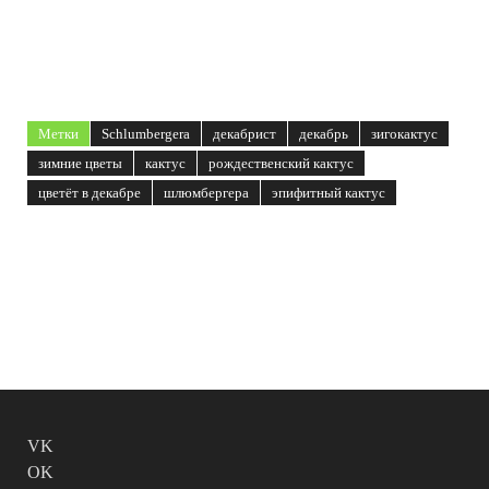
Метки
Schlumbergera
декабрист
декабрь
зигокактус
зимние цветы
кактус
рождественский кактус
цветёт в декабре
шлюмбергера
эпифитный кактус
VK
OK