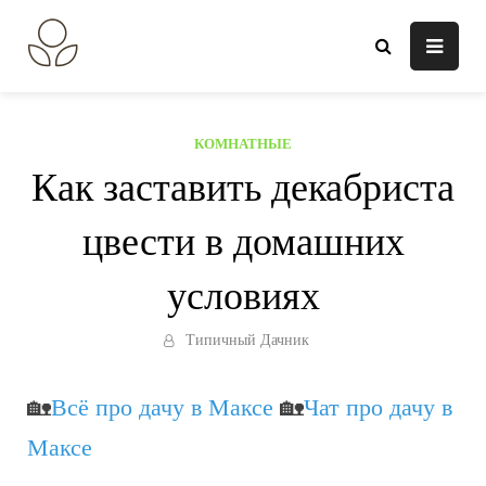
Перейти
к
В огороде лебеда.
Всё о выращивании растений.
содержанию
КОМНАТНЫЕ
Как заставить декабриста
цвести в домашних
условиях
Типичный Дачник
🏡
Всё про дачу в Максе
🏡
Чат про дачу в
Максе