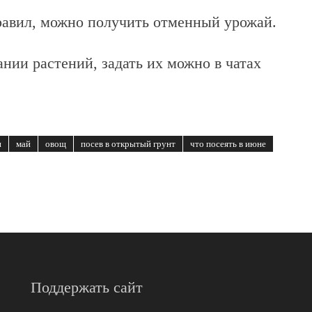
авил, можно получить отменный урожай.
нии растений, задать их можно в чатах
и
май
овощ
посев в открытый грунт
что посеять в июне
Поддержать сайт