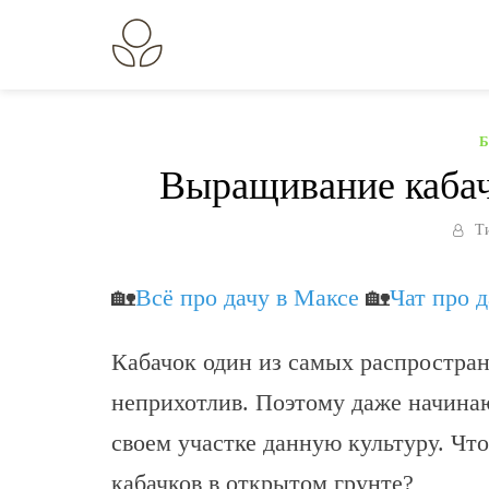
Перейти
к
В огороде лебеда.
Всё о выращивании растений.
содержанию
Выращивание кабач
Т
🏡
Всё про дачу в Максе
🏡
Чат про 
Кабачок один из самых распростра
неприхотлив. Поэтому даже начина
своем участке данную культуру. Ч
кабачков в открытом грунте?