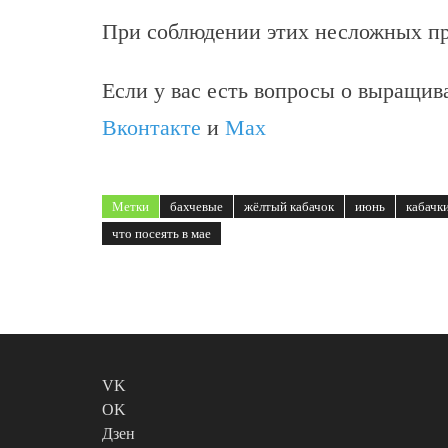
При соблюдении этих несложных пр
Если у вас есть вопросы о выращива
Вконтакте
и
Max
Метки
бахчевые
жёлтый кабачок
июнь
кабачк
что посеять в мае
VK
OK
Дзен