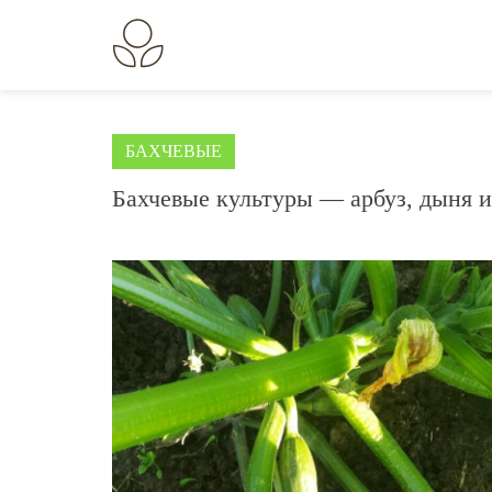
Перейти
к
В огороде лебеда.
Всё о выращивании растений.
содержанию
БАХЧЕВЫЕ
Бахчевые культуры — арбуз, дыня и