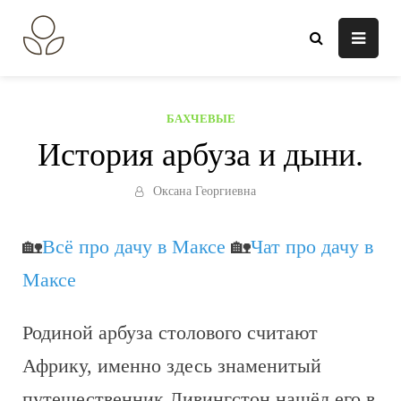
Перейти
к
В огороде лебеда.
Всё о выращивании растений.
содержанию
БАХЧЕВЫЕ
История арбуза и дыни.
Оксана Георгиевна
🏡
Всё про дачу в Максе
🏡
Чат про дачу в
Максе
Родиной арбуза столового считают
Африку, именно здесь знаменитый
путешественник Ливингстон нашёл его в