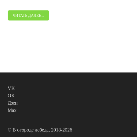
ЧИТАТЬ ДАЛЕЕ...
VK
OK
Дзен
Max
©
В огороде лебеда
, 2018-2026