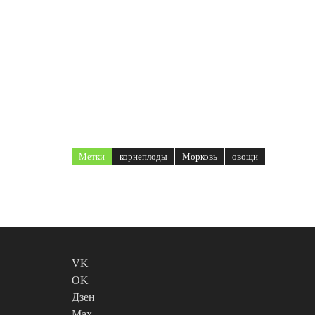
Метки
корнеплоды
Морковь
овощи
VK
OK
Дзен
Max