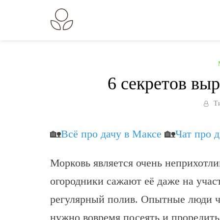
Перейти
к
В огороде лебеда.
Всё о выращивании растений.
содержанию
6 секретов вы
Т
🏡
Всё про дачу в Максе
🏡
Чат про 
Морковь является очень неприхотл
огородники сажают её даже на учас
регулярный полив. Опытные люди ча
нужно вовремя посеять и проредить