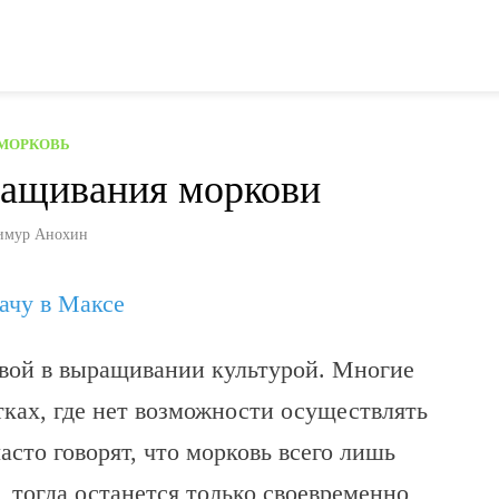
МОРКОВЬ
ращивания моркови
имур Анохин
дачу в Максе
ивой в выращивании культурой. Многие
тках, где нет возможности осуществлять
сто говорят, что морковь всего лишь
, тогда останется только своевременно