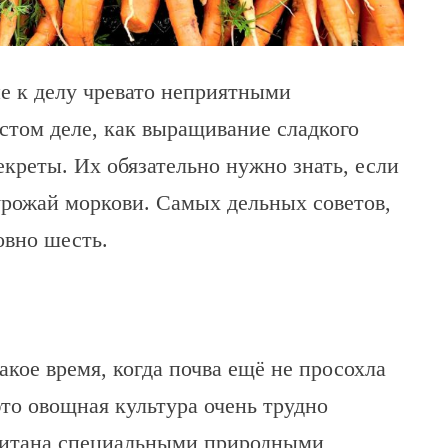
е к делу чревато неприятными
стом деле, как выращивание сладкого
екреты. Их обязательно нужно знать, если
урожай моркови. Самых дельных советов,
овно шесть.
кое время, когда почва ещё не просохла
 это овощная культура очень трудно
опитана специальными природными