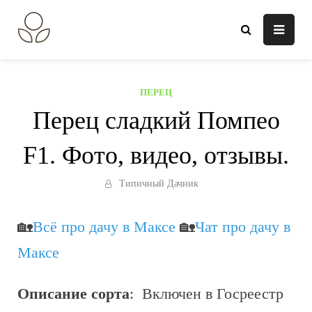
Перейти
к
В огороде лебеда.
Всё о выращивании растений.
содержанию
ПЕРЕЦ
Перец сладкий Помпео
F1. Фото, видео, отзывы.
Типичный Дачник
🏡
Всё про дачу в Максе
🏡
Чат про дачу в
Максе
Описание сорта
: Включен в Госреестр