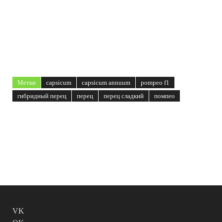
Метки
capsicum
capsicum annuum
pompeo f1
гибридный перец
перец
перец сладкий
помпео
VK