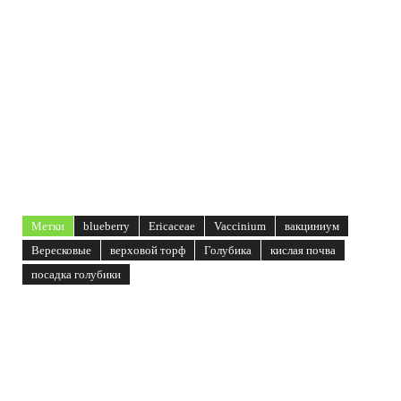
Метки
blueberry
Ericaceae
Vaccinium
вакциниум
Вересковые
верховой торф
Голубика
кислая почва
посадка голубики