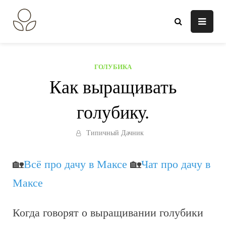
Перейти
к
В огороде лебеда.
Всё о выращивании растений.
содержанию
ГОЛУБИКА
Как выращивать
голубику.
Типичный Дачник
🏡
Всё про дачу в Максе
🏡
Чат про дачу в
Максе
Когда говорят о выращивании голубики