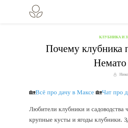
Перейти
к
В огороде лебеда.
Всё о выращивании растений.
содержанию
КЛУБНИКА И 
Почему клубника 
Немато 
Нико
🏡
Всё про дачу в Максе
🏡
Чат про 
Любители клубники и садоводства ч
крупные кусты и ягоды клубники. Зд