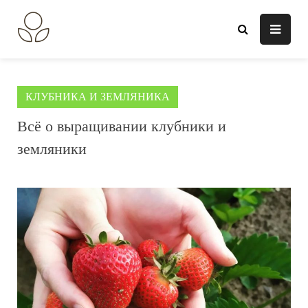
Перейти
к
В огороде лебеда.
Всё о выращивании растений.
содержанию
КЛУБНИКА И ЗЕМЛЯНИКА
Всё о выращивании клубники и
земляники