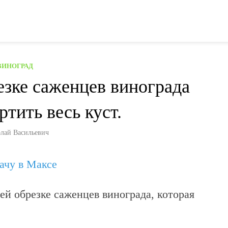
ВИНОГРАД
езке саженцев винограда
тить весь куст.
лай Васильевич
дачу в Максе
й обрезке саженцев винограда, которая