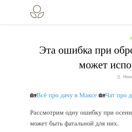
Перейти
к
В огороде лебеда.
Всё о выращивании растений.
содержанию
Эта ошибка при обр
может испор
Нико
🏡
Всё про дачу в Максе
🏡
Чат про 
Рассмотрим одну ошибку при осенне
может быть фатальной для них.