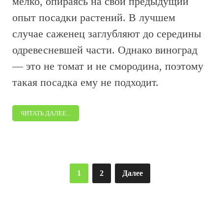
мелко, опираясь на свой предыдущий
опыт посадки растений. В лучшем
случае саженец заглубляют до середины
одревесневшей части. Однако виноград
— это не томат и не смородина, поэтому
такая посадка ему не подходит.
ЧИТАТЬ ДАЛЕЕ...
Пагинация
1
2
Далее
записей