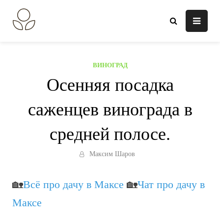
Перейти
к
В огороде лебеда.
Всё о выращивании растений.
содержанию
ВИНОГРАД
Осенняя посадка
саженцев винограда в
средней полосе.
Максим Шаров
🏡
Всё про дачу в Максе
🏡
Чат про дачу в
Максе