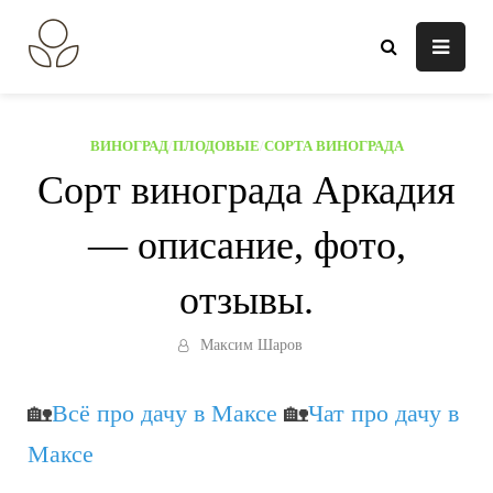
Перейти
к
В огороде лебеда.
Всё о выращивании растений.
содержанию
ВИНОГРАД
/
ПЛОДОВЫЕ
/
СОРТА ВИНОГРАДА
Сорт винограда Аркадия
— описание, фото,
отзывы.
Максим Шаров
🏡
Всё про дачу в Максе
🏡
Чат про дачу в
Максе