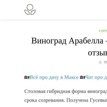
Перейти
к
В огороде лебеда.
Всё о выращивании растений.
содержанию
СОРТ
Виноград Арабелла 
отзы
М
🏡
Всё про дачу в Максе
🏡
Чат про 
Столовая гибридная форма виноград
срока созревания. Получена Гусев