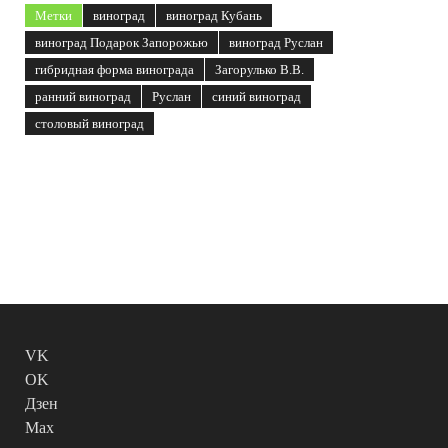
Метки
виноград
виноград Кубань
виноград Подарок Запорожью
виноград Руслан
гибридная форма винограда
Загорулько В.В.
ранний виноград
Руслан
синий виноград
столовый виноград
VK
OK
Дзен
Max