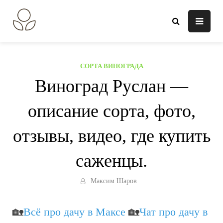
Перейти
к
В огороде лебеда.
Всё о выращивании растений.
содержанию
СОРТА ВИНОГРАДА
Виноград Руслан —
описание сорта, фото,
отзывы, видео, где купить
саженцы.
Максим Шаров
🏡
Всё про дачу в Максе
🏡
Чат про дачу в