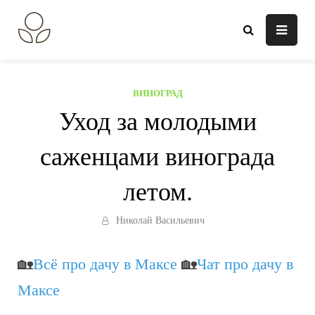
Перейти
к
В огороде лебеда.
Всё о выращивании растений.
содержанию
ВИНОГРАД
Уход за молодыми
саженцами винограда
летом.
Николай Васильевич
🏡
Всё про дачу в Максе
🏡
Чат про дачу в
Максе