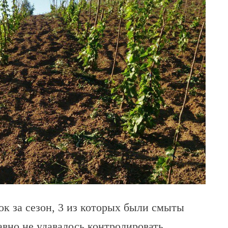
ок за сезон, 3 из которых были смыты
авно не удавалось контролировать