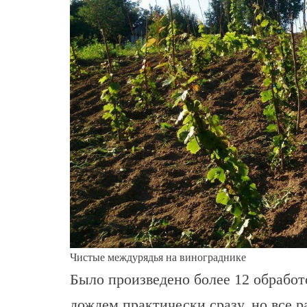
Чистые междурядья на винограднике
Было произведено более 12 обработ
дождем практически сразу, но все р