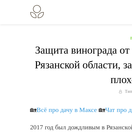
Перейти
к
В огороде лебеда.
Всё о выращивании растений.
содержанию
Защита винограда от
Рязанской области, з
плох
Тип
🏡
Всё про дачу в Максе
🏡
Чат про 
2017 год был дождливым в Рязанско