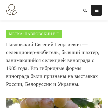
Перейти
к
В огороде лебеда.
Всё о выращивании растений.
содержанию
МЕТКА:
ПАВЛОВСКИЙ Е.Г.
Павловский Евгений Георгиевич —
селекционер-любитель, бывший шахтёр,
занимающийся селекцией винограда с
1985 года. Его гибридные формы
винограда были признаны на выставках
России, Белоруссии и Украины.