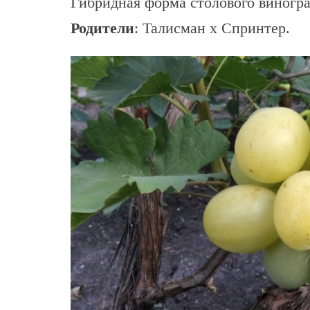
Гибридная форма столового виногра
Родители
: Талисман х Спринтер.