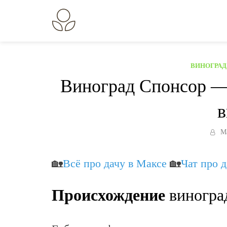
Перейти
к
В огороде лебеда.
Всё о выращивании растений.
содержанию
ВИНОГРАД
Виноград Спонсор — 
в
М
🏡
Всё про дачу в Максе
🏡
Чат про 
Происхождение
виногра