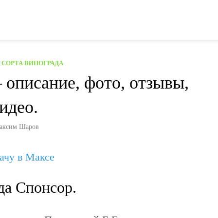
/
СОРТА ВИНОГРАДА
описание, фото, отзывы,
идео.
аксим Шаров
дачу в Максе
да Спонсор.