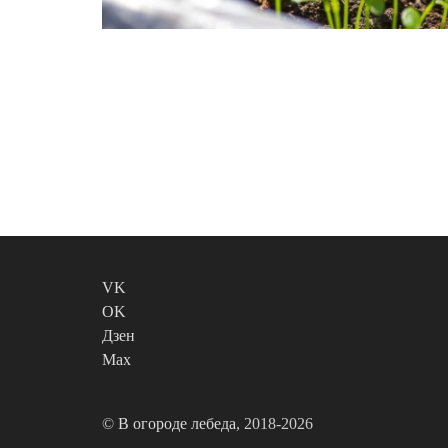
VK
OK
Дзен
Max
©
В огороде лебеда
, 2018-2026