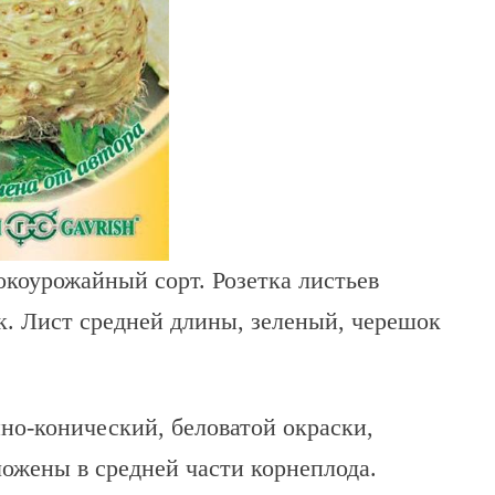
окоурожайный сорт. Розетка листьев
ук. Лист средней длины, зеленый, черешок
нно-конический, беловатой окраски,
ложены в средней части корнеплода.