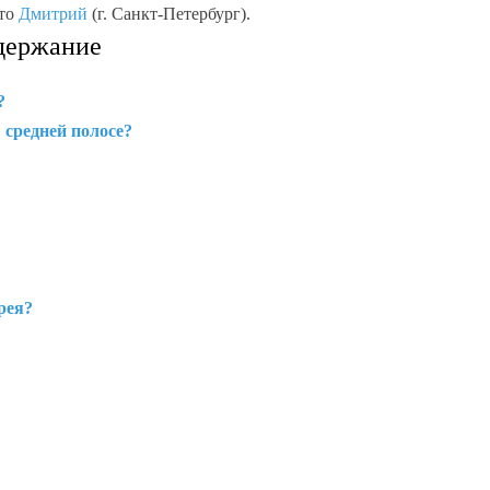
ото
Дмитрий
(г. Санкт-Петербург).
держание
?
 средней полосе?
рея?