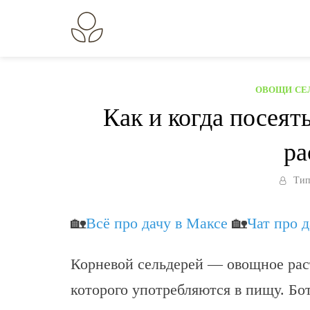
Перейти
к
В огороде лебеда.
Всё о выращивании растений.
содержанию
ОВОЩИ
/
СЕ
Как и когда посеят
ра
Тип
🏡
Всё про дачу в Максе
🏡
Чат про 
Корневой сельдерей — овощное рас
которого употребляются в пищу. Б