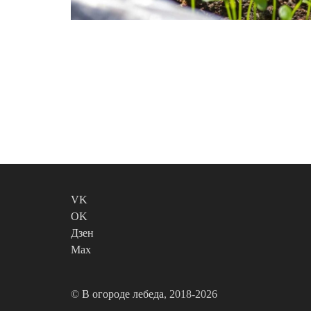
VK
OK
Дзен
Max
©
В огороде лебеда
, 2018-2026