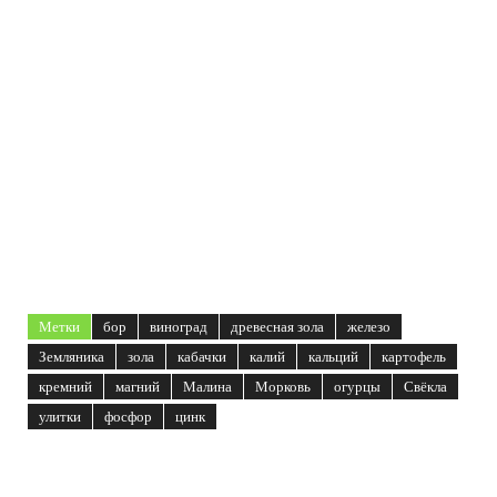
Метки
бор
виноград
древесная зола
железо
Земляника
зола
кабачки
калий
кальций
картофель
кремний
магний
Малина
Морковь
огурцы
Свёкла
улитки
фосфор
цинк