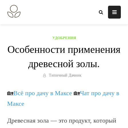
Перейти
к
В огороде лебеда.
Всё о выращивании растений.
содержанию
УДОБРЕНИЯ
Особенности применения
древесной золы.
Типичный Дачник
🏡
Всё про дачу в Максе
🏡
Чат про дачу в
Максе
Древесная зола — это продукт, который