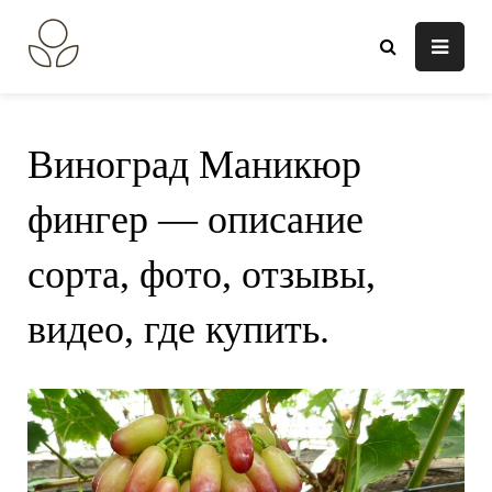
Перейти
к
В огороде лебеда.
Всё о выращивании растений.
содержанию
Виноград Маникюр
фингер — описание
сорта, фото, отзывы,
видео, где купить.