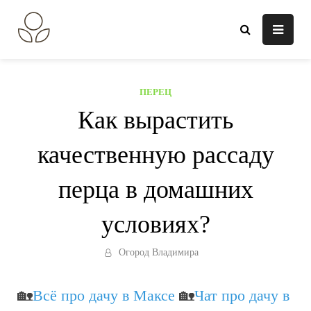
Перейти
к
В огороде лебеда.
Всё о выращивании растений.
содержанию
ПЕРЕЦ
Как вырастить
качественную рассаду
перца в домашних
условиях?
Огород Владимира
🏡
Всё про дачу в Максе
🏡
Чат про дачу в