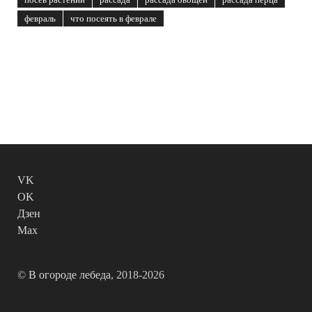
февраль
что посеять в феврале
VK
OK
Дзен
Max
©
В огороде лебеда
, 2018-2026