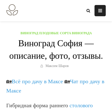
Перейти
к
В огороде лебеда.
Всё о выращивании растений.
содержанию
ВИНОГРАД
/
ПЛОДОВЫЕ
/
СОРТА ВИНОГРАДА
Виноград София —
описание, фото, отзывы.
Максим Шаров
🏡
Всё про дачу в Максе
🏡
Чат про дачу в
Максе
Гибридная форма раннего
столового