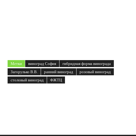
Метки
виноград София
гибридная форма винограда
Загорулько В.В.
ранний виноград
розовый виноград
столовый виноград
ФЖТЦ