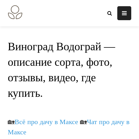
Перейти
к
В огороде лебеда.
Всё о выращивании растений.
содержанию
Виноград Водограй —
описание сорта, фото,
отзывы, видео, где
купить.
🏡
Всё про дачу в Максе
🏡
Чат про дачу в
Максе